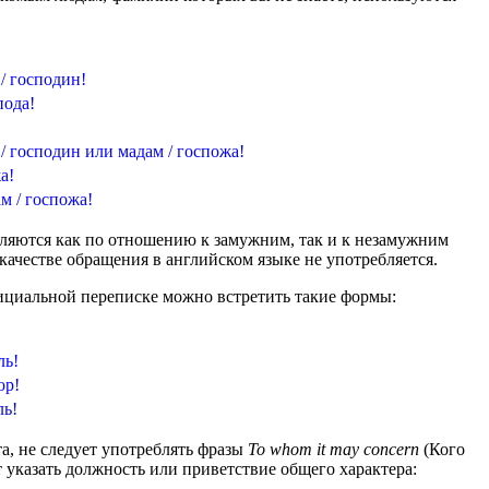
!
/ господин!
пода!
/ господин или мадам / госпожа!
а!
м / госпожа!
ляются как по отношению к замужним, так и к незамужним
качестве обращения в английском языке не употребляется.
ициальной переписке можно встретить такие формы:
ль!
ор!
ль!
та, не следует употреблять фразы
To whom it may concern
(Кого
ет указать должность или приветствие общего характера: