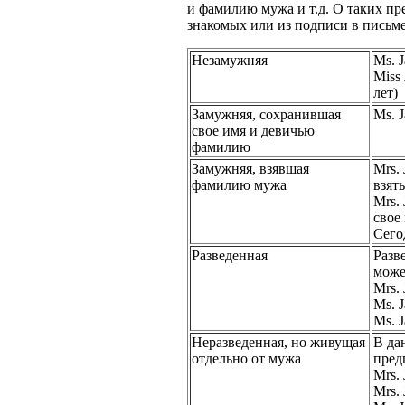
и фамилию мужа и т.д. О таких пре
знакомых или из подписи в письме
Незамужняя
Ms. J
Miss
лет)
Замужняя, сохранившая
Ms. J
свое имя и девичью
фамилию
Замужняя, взявшая
Mrs.
фамилию мужа
взят
Mrs.
свое 
Сего
Разведенная
Разв
може
Mrs. 
Ms. J
Ms. 
Неразведенная, но живущая
В да
отдельно от мужа
пред
Mrs. 
Mrs. 