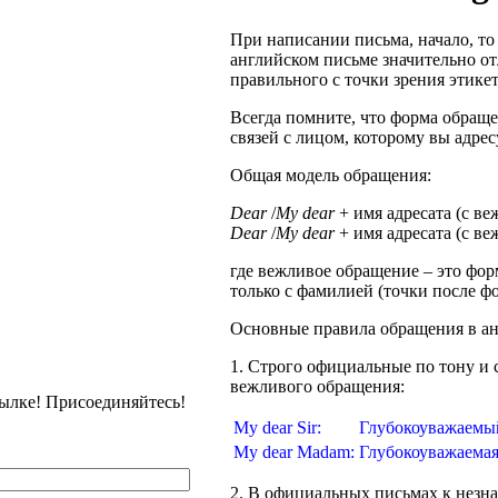
При написании письма, начало, то
английском письме значительно от
правильного с точки зрения этике
Всегда помните, что форма обраще
связей с лицом, которому вы адрес
Общая модель обращения:
Dear
/
My dear
+ имя адресата (с в
Dear
/
My dear
+ имя адресата (с ве
где вежливое обращение – это фо
только с фамилией (точки после 
Основные правила обращения в ан
1. Строго официальные по тону и
вежливого обращения:
сылке! Присоединяйтесь!
My dear Sir:
Глубокоуважаемый
My dear Madam:
Глубокоуважаемая
2. В официальных письмах к незн