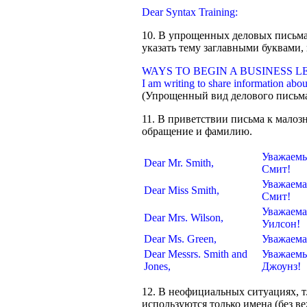
Dear Syntax Training:
10. В упрощенных деловых письма
указать тему заглавными буквами, 
WAYS TO BEGIN A BUSINESS L
I am writing to share information abou
(Упрощенный вид делового письма 
11. В приветствии письма к мало
обращение и фамилию.
Уважаемы
Dear Mr. Smith,
Смит!
Уважаема
Dear Miss Smith,
Смит!
Уважаема
Dear Mrs. Wilson,
Уилсон!
Dear Ms. Green,
Уважаема
Dear Messrs. Smith and
Уважаемы
Jones,
Джоунз!
12. В неофициальных ситуациях, т
используются только имена (без в