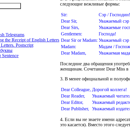
следующие вежливые формы:
Sir:
Сэр / Господин
Dear Sir,
Уважаемый сэр 
Dear Sirs,
Уважаемые гос
Gentlemen:
Господа!
sh Telegrams
the Receipt of English Letters
Dear Sir or Madam:
Уважаемый сэр 
tters. Postscript
Madam:
Мадам / Госпож
 буквы
Dear Madam,
Уважаемая мада
g Sentence
Последние два обращения употреб
женщинам. Сочетание Dear Miss в 
3. В менее официальной и полуоф
Dear Colleague,
Дорогой коллега!
Dear Reader,
Уважаемый читате
Dear Editor,
Уважаемый редакт
Dear Publisher,
Уважаемый издате
4. Если вы не знаете имени адреса
это касается). Вместо этого следу