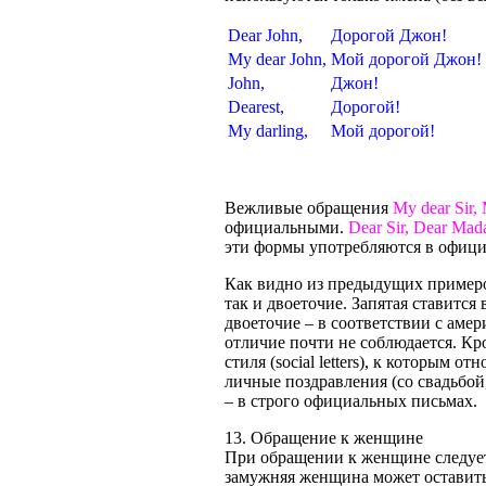
Dear John,
Дорогой Джон!
My dear John,
Мой дорогой Джон!
John,
Джон!
Dearest,
Дорогой!
My darling,
Мой дорогой!
Вежливые обращения
My dear Sir,
официальными.
Dear Sir, Dear Ma
эти формы употребляются в офици
Как видно из предыдущих примеров
так и двоеточие. Запятая ставится
двоеточие – в соответствии с амер
отличие почти не соблюдается. Кр
стиля (social letters), к которым 
личные поздравления (со свадьбой
– в строго официальных письмах.
13. Обращение к женщине
При обращении к женщине следует 
замужняя женщина может оставить