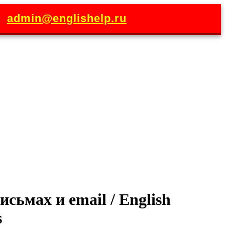
|
admin@englishelp.ru
сьмах и email / English
s