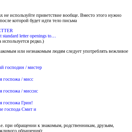
х не используйте приветствие вообще. Вместо этого нужно
после которой будет идти тело письма
ETTER
t standard letter openings to…
используется редко.)
знакомым или незнакомым людям следует употреблять вежливое
й господин / мистер
я госпожа / мисс
я госпожа / миссис
я госпожа Грин!
е господа Смит и
.е. при обращении к знакомым, родственникам, друзьям,
ежливого обращения):