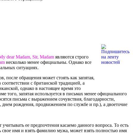
 My dear Madam, Sir, Madam
являются строго
dam
несколько менее официальны. Однако все
альных ситуациях.
, после обращения может стоять как запятая,
 в соответствии с британской традицией, а
иканской, однако в настоящее время это
оме того, запятая используется в письмах менее официального
относятся письма с выражением сочувствия, благодарности,
, днем рождения, продвижением по службе и пр.), а двоеточие
учитывать ее предпочтения касаемо данного вопроса. То есть
 свое имя и взять фамилию мужа, может взять полностью имя