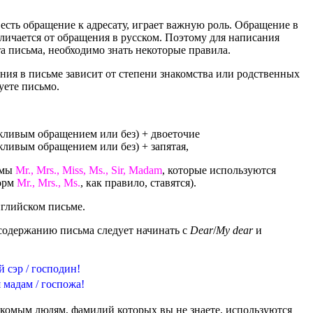
 есть обращение к адресату, играет важную роль. Обращение в
личается от обращения в русском. Поэтому для написания
та письма, необходимо знать некоторые правила.
ния в письме зависит от степени знакомства или родственных
уете письмо.
ежливым обращением или без) + двоеточие
жливым обращением или без) + запятая,
рмы
Mr., Mrs., Miss, Ms., Sir, Madam
, которые используются
форм
Mr., Mrs., Ms.
, как правило, ставятся).
глийском письме.
 содержанию письма следует начинать с
Dear
/
My dear
и
 сэр / господин!
 мадам / госпожа!
акомым людям, фамилий которых вы не знаете, используются