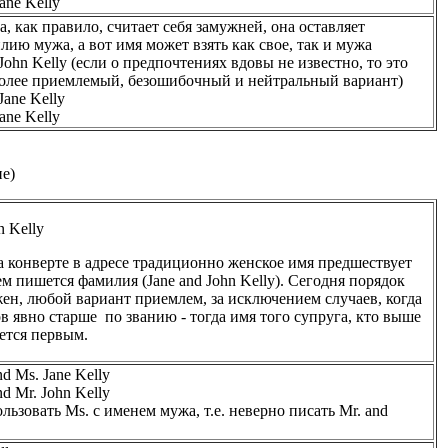
ane Kelly
а, как правило, считает себя замужней, она оставляет
лию мужа, а вот имя может взять как свое, так и мужа
 John Kelly (если о предпочтениях вдовы не известно, то это
олее приемлемый, безошибочный и нейтральный вариант)
Jane Kelly
ane Kelly
е)
n Kelly
а конверте в адресе традиционно женское имя предшествует
м пишется фамилия (Jane and John Kelly). Сегодня порядок
жен, любой вариант приемлем, за исключением случаев, когда
в явно старше по званию - тогда имя того супруга, кто выше
ется первым.
nd Ms. Jane Kelly
nd Mr. John Kelly
ользовать Ms. с именем мужа, т.е. неверно писать Mr. and