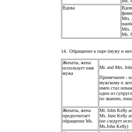
Ms. J
Вдова
Вдов
фами
Mrs.
наиб
Mrs. 
Ms. J
14. Обращение к паре (мужу и жен
Женаты, жена
Mr. and Mrs. Joh
использует имя
мужа
Примечание - н
мужскому и зате
имен стал нева
один из супруго
по званию, пиш
Женаты, жена
Mr. John Kelly a
предпочитает
Ms. Jane Kelly a
обращение Ms.
(не следует исп
Ms.John Kelly)