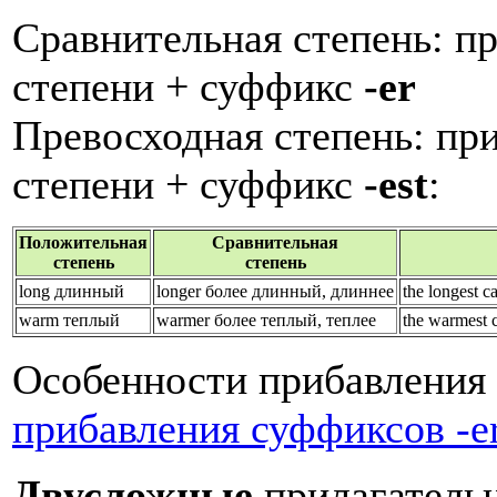
Сравнительная степень: п
степени + суффикс
-er
Превосходная степень:
при
степени + суффикс
-est
:
Положительная
Сравнительная
степень
степень
long длинный
longer более длинный, длиннее
the
longest
warm теплый
warmer более теплый, теплее
the
warm
est
Особенности прибавления 
прибавления суффиксов -er,
Двусложные
прилагатель