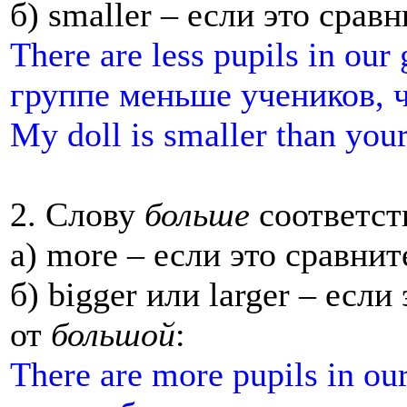
б) smaller –
если это сравн
There are less pupils in our
группе меньше учеников, ч
My doll is smaller than yo
2. Слову
больше
соответст
a) more –
если это сравнит
б) bigger или larger –
если 
от
большой
:
There are more pupils in ou