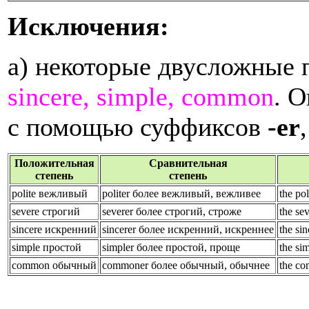
Исключения:
а) некоторые двусложные 
sincere, simple, common
. 
с помощью суффиксов
-er
Положительная
Сравнительная
степень
степень
polite вежливый
politer более вежливый, вежливее
the
po
severe строгий
severer более строгий, строже
the
se
sincere искренний
sincerer более искренний, искреннее
the
si
simple простой
simpler более простой, проще
the
si
common обычный
commoner более обычный, обычнее
the
co