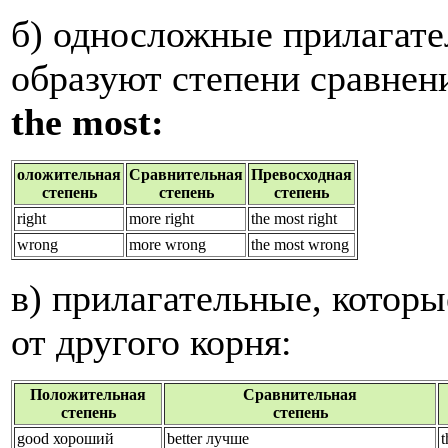
б) односложные прилагат
образуют степени сравне
the
most:
оложительная
Сравнительная
Превосходная
степень
степень
степень
right
more right
the most right
wrong
more wrong
the most wrong
в) прилагательные, которы
от другого корня:
Положительная
Сравнительная
степень
степень
good хороший
better лучше