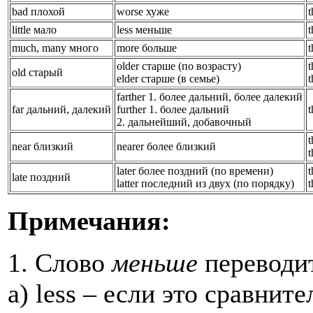
bad плохой
worse хуже
little мало
less меньше
much, many много
more больше
older старше (по возрасту)
old старый
elder старше (в семье)
farther 1. более дальний, более далекий
far дальний, далекий
further 1. более дальний
2. дальнейший, добавочный
near близкий
nearer более близкий
later более поздний (по времени)
late поздний
latter последний из двух (по порядку)
Примечания:
1. Слово
меньше
переводи
a) less – если это сравнит