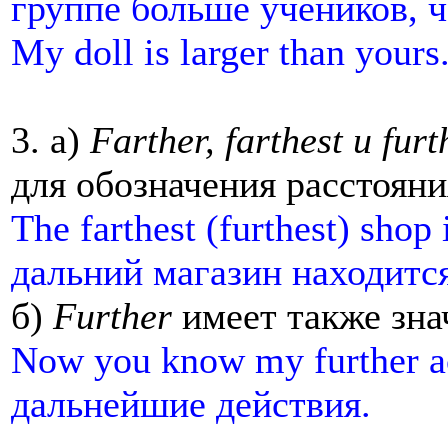
группе больше учеников, ч
My doll is larger than your
3. a)
Farther, farthest и furt
для обозначения расстояни
The farthest (furthest) shop
дальний магазин находится
б)
Further
имеет также зн
Now you know my further a
дальнейшие действия.