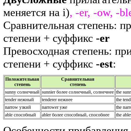
меняется на i)
, -er, -ow, -bl
Сравнительная степень: п
степени + суффикс
-er
Превосходная степень:
при
степени + суффикс
-est
:
Положительная
Сравнительная
степень
степень
sunny солнечный
sunnier более солнечный, солнечнее
the
sun
tender нежный
tenderer нежнее
the
ten
narrow узкий
narrower уже
the
nar
able способный
abler более способный, способнее
the
abl
Особенности
прибавления