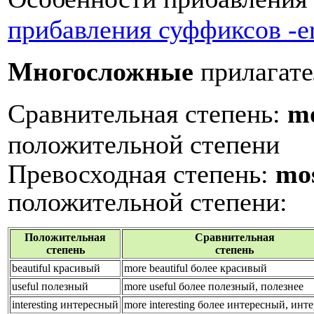
прибавления суффиксов -er,
Многосложные
прилагате
Сравнительная степень:
m
положительной степени
Превосходная степень:
mo
положительной степени
:
Положительная
Сравнительная
степень
степень
beautiful красивый
more
beautiful
более
красивый
useful полезный
more
useful
более
полезный
,
полезнее
interesting интересный
more interesting более интересный, инт