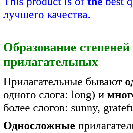
This product is of
the
best 
лучшего качества.
Образование степеней
прилагательных
Прилагательные бывают
о
одного слога: long) и
мно
более слогов: sunny, gratefu
Односложные
прилагате