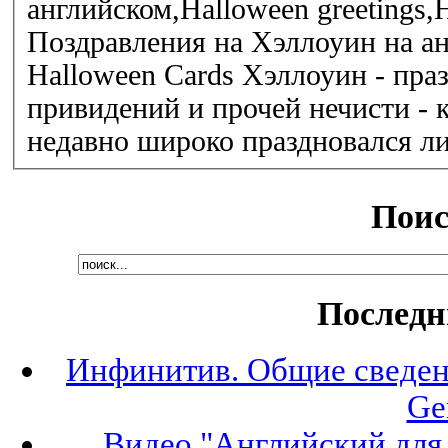
английском,Halloween greetings,H
Поздравления
на Хэллоуин на
а
Halloween Cards Хэллоуин - праздник вампиров, ведьм,
привидений и прочей нечисти - который еще совсем
Поис
Последн
Инфинитив. Общие сведени
Ge
Видео "Английский для 