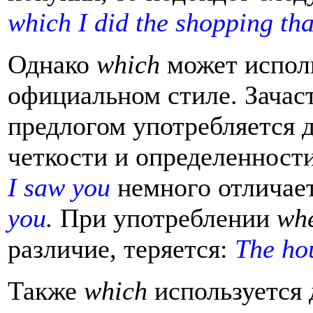
which I did the shopping t
Однако
which
может исполь
официальном стиле. Зача
предлогом употребляется 
четкости и определенност
I saw you
немного отличае
you
.
При употреблении
wh
различие, теряется:
The ho
Также
which
используется