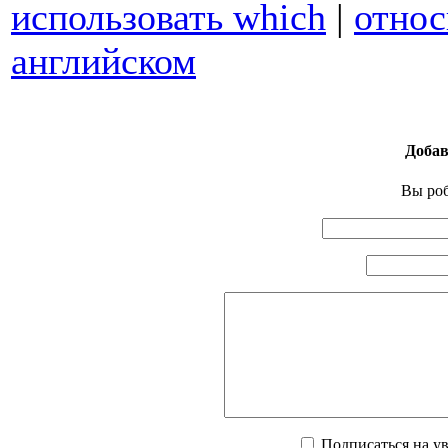
использовать which
|
относ
английском
Добав
Вы pо
Подписаться на у