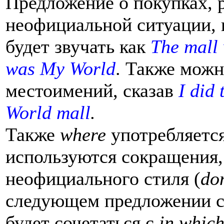
Предложение о покупках, 
неофициальной ситуации, н
будет звучать как
The mall 
was My World
. Также можн
местоимений, сказав
I did
World mall
.
Также
where
употребляетс
используются сокращения,
неофициального стиля (
don
следующем предложении 
будет сочетаться с
in whic