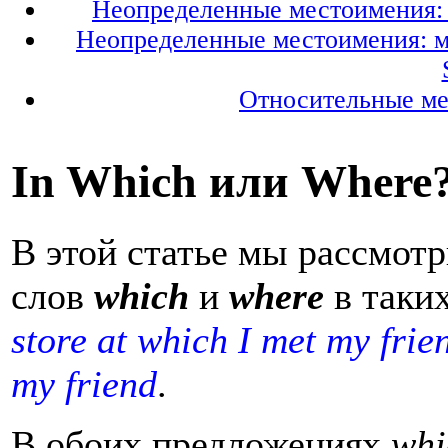
Неопределенные местоимения: м
Неопределенные местоимения: мес
Относительные мес
In Which или Where?
В этой статье мы рассмот
слов
which
и
where
в таки
store at which I met my frie
my friend
.
В обоих предложениях
wh