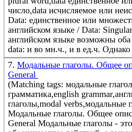
plural word,data единственное и
число,data исчисляемое или неи
Data: единственное или множест
английском языке / Data: Singular 
английском языке возможны оба
data: и во мн.ч., и в ед.ч. Однако
7.
Модальные глаголы. Общее опи
General
(Matching tags: модальные глаго
грамматика,english grammar,анг
глаголы,modal verbs,модальные 
Модальные глаголы. Общее описа
General Модальные глаголы - это