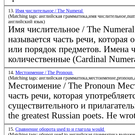
13.
Имя числительное / The Numeral
(Matching tags: английская грамматика,имя числительное,nu
английский язык)
Имя числительное / The Numera
называется часть речи, которая 
или порядок предметов. Имена ч
количественные (Cardinal Numera
14.
Местоимение / The Pronoun
(Matching tags: английская грамматика,местоимение,pronoun
Местоимение / The Pronoun Мес
часть речи, которая употребляет
существительного и прилагательн
the greatest Russian poets. He wrot
15.
Сравнение оборота used to и глагола would
(Matching tags: оборот used to,английская грамматика,выра