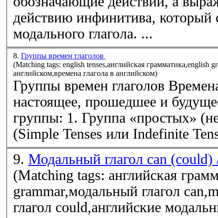
обозначающие действий, а выр
действию инфинитива, который 
модального глагола. ...
8.
Группы времен глаголов
(Matching tags: english tenses,английская грамматика,english
английском,времена глагола в английском)
Группы времен глаголов Времена
настоящее, прошедшее и будущее
группы: 1. Группа «простых» (н
(Simple Tenses или Indefinite Tens
9.
Модальный глагол can (could) 
(Matching tags: английская грамм
grammar,модальный глагол can,m
глагол could,английские модальн