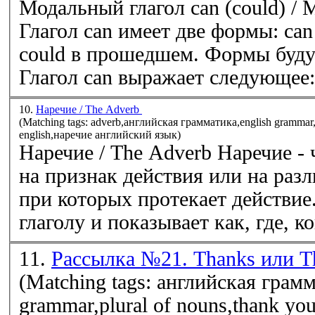
Модальный глагол can (could) / 
Глагол can имеет две формы: ca
could в прошедшем. Формы будущ
Глагол can выражает следующее: C
10.
Наречие / The Adverb
(Matching tags: adverb,английская грамматика,english grammar
english,наречие английский язык)
Наречие / The Adverb Наречие -
на признак действия или на разл
при которых протекает действие
глаголу и показывает как, где, когд
11.
Рассылка №21. Thanks или T
(Matching tags: английская грамм
grammar,plural of nouns,thank you 