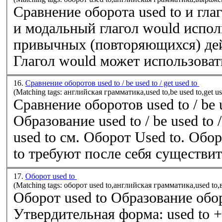
Сравнение оборота used to и гла
и модальный глагол would испо
привычных (повторяющихся) дей
Глагол would может использовать
16.
Сравнение оборотов used to / be used to / get used to
(Matching tags: английская грамматика,used to,be used to,get us
Сравнение оборотов used to / be us
Образование used to / be used to / get used
used to см. Оборот Used to. Обор
to требуют после себя существите
17.
Оборот used to
(Matching tags: оборот used to,английская грамматика,used 
Оборот used to Образование обор
Утвердительная форма: used to +