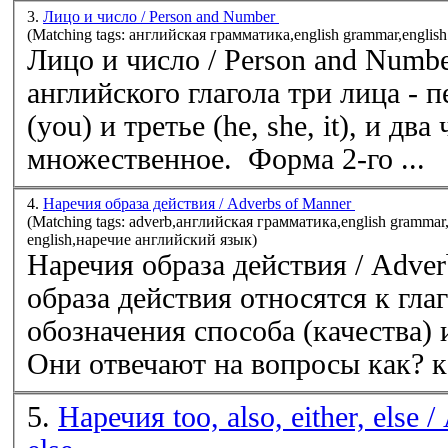
3.
Лицо и число / Person and Number
(Matching tags: английская грамматика,english grammar,englis
Лицо и число / Person and Num
английского глагола три лица - пе
(you) и третье (he, she, it), и дв
множественное. Форма 2-го ...
4.
Наречия образа действия / Adverbs of Manner
(Matching tags: adverb,английская грамматика,english grammar
english,наречие английский язык)
Наречия образа действия / Adverbs of
образа действия относятся к гла
обозначения способа (качества) 
Они отвечают на вопросы как? ка
5.
Наречия too, also, either, else / 