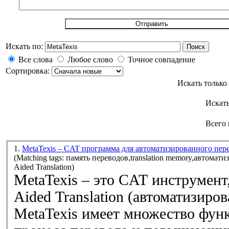
Искать по:
Поиск
Все слова
Любое слово
Точное совпадение
Сортировка:
Искать только
Искат
Всего 
1.
MetaTexis – CAT программа для автоматизированного пер
(Matching tags: память переводов,translation memory,автома
Aided Translation)
MetaTexis
– это CAT инструмент,
Aided Translation (автоматизиро
MetaTexis
имеет множество фун