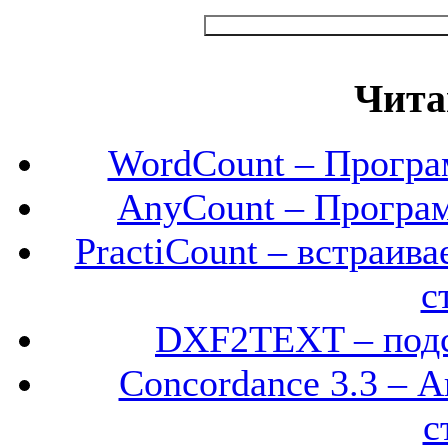
Чита
WordCount – Програм
AnyCount – Програм
PractiCount – встраив
с
DXF2TEXT – подсч
Concordance 3.3 – А
с